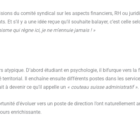
isions du comité syndical sur les aspects financiers, RH ou juridi
 Et s’il y a une idée reçue qu’il souhaite balayer, c’est celle selo
sme qui règne ici, je ne m’ennuie jamais ! »
s atypique. D’abord étudiant en psychologie, il bifurque vers la fo
territorial. Il enchaîne ensuite différents postes dans les servic
t à devenir ce qu’il appelle un
« couteau suisse administratif »
.
ortunité d’évoluer vers un poste de direction l’ont naturellemen
ujours enrichissante.