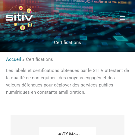
Aller
au
contenu
Certifications
Accueil
Certifications
Les labels et certifications obtenues par le SITIV attestent de
la qualité de nos équipes, des moyens engagés et des
valeurs défendues pour déployer des services publics
numériques en constante amélioration.