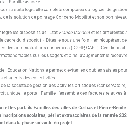
ortail Famille associé.
pour sa suite logicielle complète composée du logiciel de gestion
ty, de la solution de pointage Concerto Mobilité et son bon nivea
tègre les dispositifs de l’Etat
France Connect
et les différentes
 le cadre du dispositif « Dites le nous une fois » en récupérant 
rès des administrations concernées (DGFIP, CAF…). Ces dispositif
formations fiables sur les usagers et ainsi d’augmenter le recouv
e l’Education Nationale permet d’éviter les doubles saisies pour l
es et agents des collectivités.
 de la société.de gestion des activités artistiques (conservatoire
oit unique, le portail Famille, l’ensemble des factures relatives à 
on et les portails Familles des villes de Corbas et Pierre-Bénit
s inscriptions scolaires, péri et extrascolaires de la rentrée
t dans la phase suivante du projet.